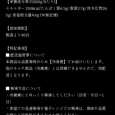
【栄養成分表示(100g当たり)】
エネルギー 150kcal/たんぱく質6.5g/ 脂質2.7g/ 炭水化物26.
5g/ 食塩相当量4.6g (※推定値)
​【賞味期限】
製造より90日
【特記事項】
■ 配送温度帯について
本商品は品質保持のため【冷凍便】でお届けいたします。
他のキムチ商品（冷蔵便）とは同梱できませんので、別配
送となります。
■ 解凍方法について
・冷蔵庫にてゆっくり解凍してください（目安：半日〜1
日）
・常温での急速解凍や電子レンジでの解凍は、風味や品質