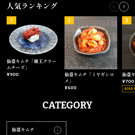
人気ランキング
仙臺キムチ「蔵王クリー
ムチーズ」
仙臺キムチ「ミヤギシロ
仙臺
¥900
メ」
¥700
¥600
SOLD 
CATEGORY
仙臺キムチ