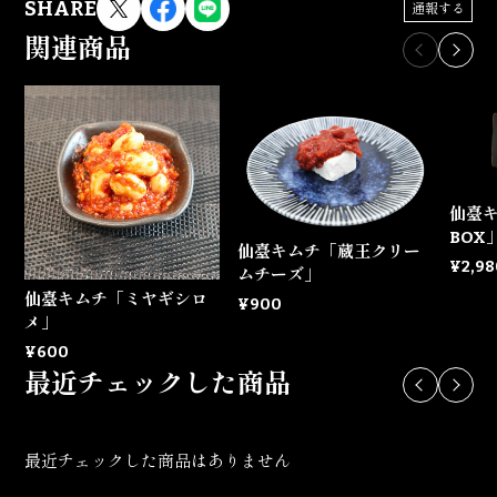
SHARE
通報する
関連商品
仙臺
BOX
仙臺キムチ「蔵王クリー
¥2,98
ムチーズ」
仙臺キムチ「ミヤギシロ
¥900
メ」
¥600
最近チェックした商品
最近チェックした商品はありません