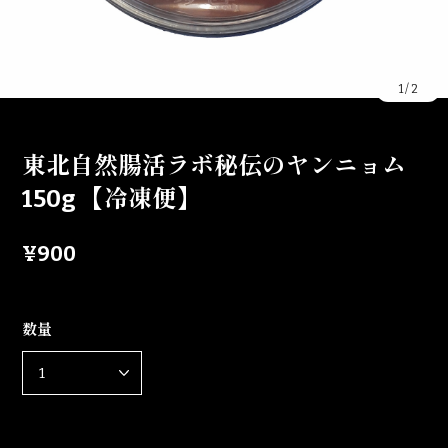
1
/
2
東北自然腸活ラボ秘伝のヤンニョム
150g 【冷凍便】
¥900
数量