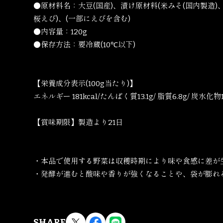
●原材料名：大豆(国産)、漬け原材料(米みそ(国内製
桜えび)、(一部にえびを含む)
●内容量：120g
●保存方法：要冷蔵(10℃以下)
【栄養成分表示(100g当たり)】
エネルギー 181kcal/たんぱく質13.1g/ 脂質6.8g/ 炭水化物1
​【賞味期限】製造より21日
・本品で使用する野菜は収穫時期により味や食感に差が
・発酵が進むと酸味や香りが強くなることや、袋が膨れ
SHARE