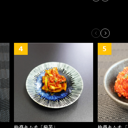
仙臺キムチ「菊芋」
仙臺キムチ 