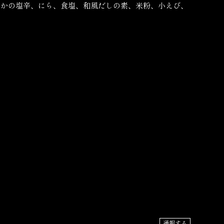
、いかの塩辛、にら、食塩、和風だしの素、米粉、小えび、
通報する