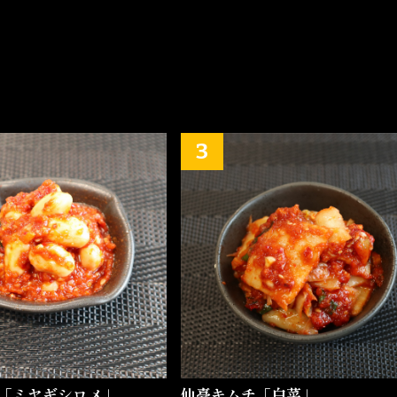
「ミヤギシロメ」
仙臺キムチ「白菜」